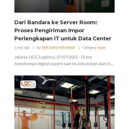
Dari Bandara ke Server Room:
Proses Pengiriman Impor
Perlengkapan IT untuk Data Center
1 year ago
|
By:
Rafli Daffa Falih Adilah
|
Category:
Impor
Jakarta, UGC Logistics, 07/07/2025 - Di era
transformasi digital seperti saat ini, kebutuhan akan in...