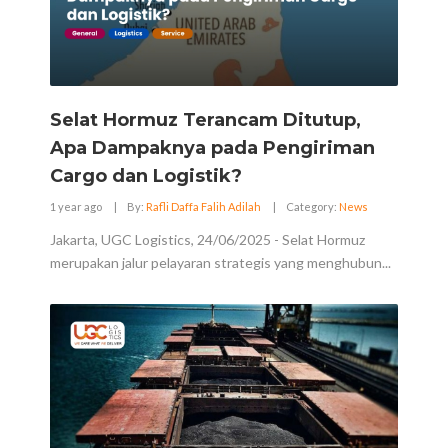
Selat Hormuz Terancam Ditutup,
Apa Dampaknya pada Pengiriman
Cargo dan Logistik?
1 year ago
|
By:
Rafli Daffa Falih Adilah
|
Category:
News
Jakarta, UGC Logistics, 24/06/2025 - Selat Hormuz
merupakan jalur pelayaran strategis yang menghubun...