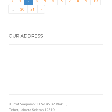
‹
1
2
3
4
5
6
7
8
9
10
...
20
21
›
OUR ADDRESS
Jl. Prof Soepomo SH No.45 BZ Blok C,
Tebet, Jakarta Selatan 12810